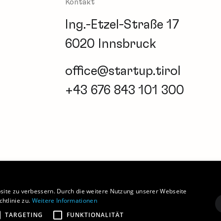
Kontakt
Ing.-Etzel-Straße 17
6020 Innsbruck
office@startup.tirol
+43 676 843 101 300
Newsletter
Barrierefreiheitserklärung
Coo
site zu verbessern. Durch die weitere Nutzung unserer Webseite
htlinie zu.
Weitere Informationen
TARGETING
FUNKTIONALITÄT