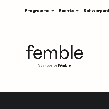
Programme
Events
Schwerpun
femble
Startseite
femble