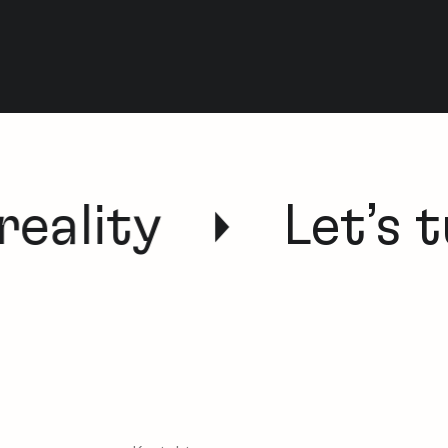
eality
Let’s tu