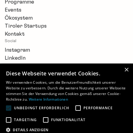
Programme
Events
Ökosystem
Tiroler Startups
Kontakt
Social
Instagram
LinkedIn
×
Diese Webseite verwendet Cookies.
Wir verwenden Cookies, um die Benutzerfreundlichkeit unserer
Website zu verbessern. Durch die weitere Nutzung unserer Webseite
Newsletter
stimmen Sie der Verwendung von Cookies gemäß unserer Cookie-
Barrierefreiheitserklärung
Richtlinie zu.
Weitere Informationen
Cookie-Einstellungen
UNBEDINGT ERFORDERLICH
PERFORMANCE
Impressum
Datenschutz
TARGETING
FUNKTIONALITÄT
©
2026 - STARTUP.TIROL
DETAILS ANZEIGEN