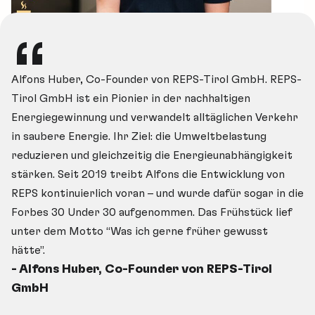
“
“
“
“
“
“
“
Alfons Huber, Co-Founder von REPS-Tirol GmbH. REPS-
Lina Graf, Co-Founderin & CEO Doc2me (formerly
David Plaseller ist Co-Founder und CEO von revitaliz
Nina Fauland ist Co-Founderin und CEO von wiasa
Micheal Strobel ist Co-Founder und CEO von
Benjamin Kehrer, CMO von 21energy. 21en
Christoph Prokeš , Co-Founder von Miss
Tirol GmbH ist ein Pionier in der nachhaltigen
femble). doc2me erweitert den Einfluss von Ärzt:innen
revitalyze revolutioniert die Bauindustrie, indem
Wiasano steigert die Effizienz im Online-Marketi
upstreamsurfing. Upstreamsurfing bringt nac
entwickelt nachhaltige Energie- und Heizl
Mission Solar ist ein regionaler Partner
Energiegewinnung und verwandelt alltäglichen Verkehr
über die Praxis hinaus. In wenigen Minuten lassen sich
nachhaltige Baupraktiken zugänglich und effizient
indem zahlreiche Aufgaben durch KI-gestützte T
Surflösungen direkt in die Stadt, indem es das
macht Wärme profitabel. Durch Bitcoin-Min
wirtschaftlich und ökologisch sinnvolle 
in saubere Energie. Ihr Ziel: die Umweltbelastung
geprüfte, personalisierte Gesundheitsinformationen
gestaltet werden. Als erste digitale Plattform zur
vereinfacht werden. Die Software bietet Funkti
natürliche Fließwasser von Flüssen nutzt, um 
Kombination mit Abwärmenutzung entsteh
Das Unternehmen begleitet Kund:innen 
reduzieren und gleichzeitig die Energieunabhängigkeit
erstellen und direkt mit Patient:innen teilen – klar,
Optimierung der Beschaffung recycelter
zur automatisierten Texterstellung, zur Erstellu
Mischung aus Flusssurfen, Wellenreiten und
innovative Technologie zur CO₂-Reduktion,
Investment in Solarstrom, informiert ü
stärken. Seit 2019 treibt Alfons die Entwicklung von
verständlich und zuverlässig. Lina teilte mit uns
Zuschlagstoffe für eine Kreislaufwirtschaft ermögl
Redaktionsplänen, zum einfachen Teammanagem
Wakeboarden zu ermöglichen – ganz ohne zusä
Netzstabilisierung und Unterstützung der
Chancen, unterstützt bei der Optimier
REPS kontinuierlich voran – und wurde dafür sogar in die
spannende Insights rund um das Thema Startup
revitalyze schnellere Bearbeitungszeiten pro
und zur regelmäßigen Auswertung von Aktivitäte
Energieverbrauch. Das System bietet Kurse f
Energiewende. Das Frühstück lief unter d
bestehender Anlagen und hilft, Verbrau
Forbes 30 Under 30 aufgenommen. Das Frühstück lief
Fundraising.
Bestellung. David sprach mit uns zum Thema
sprach mit uns über den Markenaufbau von Start
Anfänger und Fortgeschrittene sowie Team-E
Trennung mit Hindernissen: Preventing &
Produktion intelligent zu steuern. Chris
- Lina Graf, Co-Founderin & CEO Doc2me
- Nina Fauland, Co-Founderin & CEO wias
unter dem Motto “Was ich gerne früher gewusst
Nachhaltigkeit, Investment und Förderungen.
Firmen und Vereine. Michael sprach mit uns 
Challenges in Startup-Teams. Eine persönl
seine Insights rund um seine Startup-Jo
(formerly femble)
- David Plaseller, Co-Founder & CEO revitali
hätte”.
Co-founding, Wachstum und Herausforderung
Tragikkomödie.
bootstrapped remote only Startup mit
- Alfons Huber, Co-Founder von REPS-Tirol
- Michael Strobel, Co-Founder & CEO
- Benjamin Kehrer, CMO von 21energ
Mitarbeiter:innen, Exit, Masken-Deals 
GmbH
upstreamsurfing
Zeiten, und jetzt Climate Tech.
- Christoph Prokeš , Co-Founder 