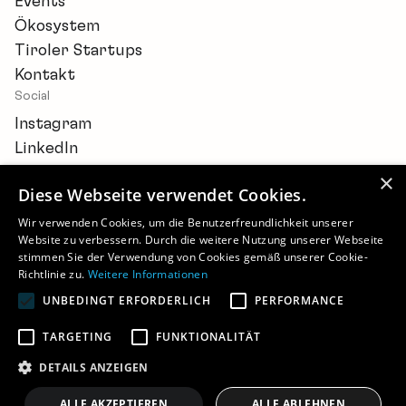
Events
Ökosystem
Tiroler Startups
Kontakt
Social
Instagram
LinkedIn
×
Diese Webseite verwendet Cookies.
Wir verwenden Cookies, um die Benutzerfreundlichkeit unserer
Website zu verbessern. Durch die weitere Nutzung unserer Webseite
Newsletter
stimmen Sie der Verwendung von Cookies gemäß unserer Cookie-
Barrierefreiheitserklärung
Richtlinie zu.
Weitere Informationen
Cookie-Einstellungen
UNBEDINGT ERFORDERLICH
PERFORMANCE
Impressum
Datenschutz
TARGETING
FUNKTIONALITÄT
©
2026 - STARTUP.TIROL
DETAILS ANZEIGEN
ALLE AKZEPTIEREN
ALLE ABLEHNEN