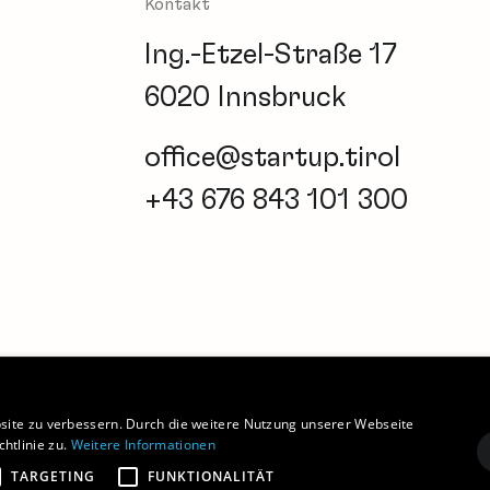
Kontakt
Ing.-Etzel-Straße 17
6020 Innsbruck
office@startup.tirol
+43 676 843 101 300
Newsletter
Barrierefreiheitserklärung
Coo
site zu verbessern. Durch die weitere Nutzung unserer Webseite
htlinie zu.
Weitere Informationen
TARGETING
FUNKTIONALITÄT