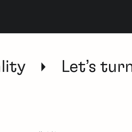
ity
Let’s turn 