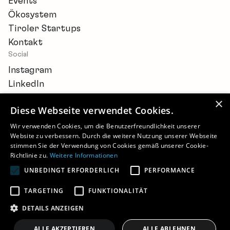
Events
Ökosystem
Tiroler Startups
Kontakt
Social
Instagram
LinkedIn
×
Diese Webseite verwendet Cookies.
Wir verwenden Cookies, um die Benutzerfreundlichkeit unserer
Website zu verbessern. Durch die weitere Nutzung unserer Webseite
Newsletter
stimmen Sie der Verwendung von Cookies gemäß unserer Cookie-
Barrierefreiheitserklärung
Richtlinie zu.
Weitere Informationen
Cookie-Einstellungen
UNBEDINGT ERFORDERLICH
PERFORMANCE
Impressum
Datenschutz
TARGETING
FUNKTIONALITÄT
©
2026 - STARTUP.TIROL
DETAILS ANZEIGEN
ALLE AKZEPTIEREN
ALLE ABLEHNEN