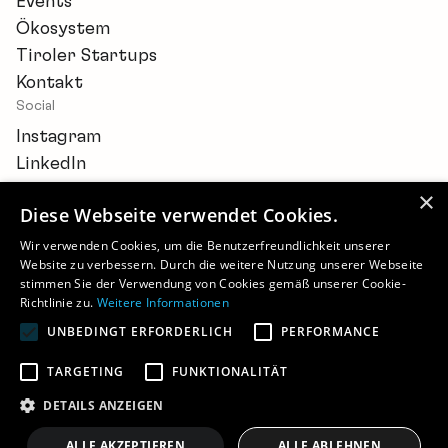
Events
Ökosystem
Tiroler Startups
Kontakt
Social
Instagram
LinkedIn
×
Diese Webseite verwendet Cookies.
Wir verwenden Cookies, um die Benutzerfreundlichkeit unserer
Website zu verbessern. Durch die weitere Nutzung unserer Webseite
Newsletter
stimmen Sie der Verwendung von Cookies gemäß unserer Cookie-
Barrierefreiheitserklärung
Richtlinie zu.
Weitere Informationen
Cookie-Einstellungen
UNBEDINGT ERFORDERLICH
PERFORMANCE
Impressum
Datenschutz
TARGETING
FUNKTIONALITÄT
©
2026 - STARTUP.TIROL
DETAILS ANZEIGEN
ALLE AKZEPTIEREN
ALLE ABLEHNEN