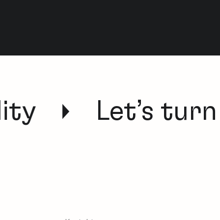
ty
Let’s turn 