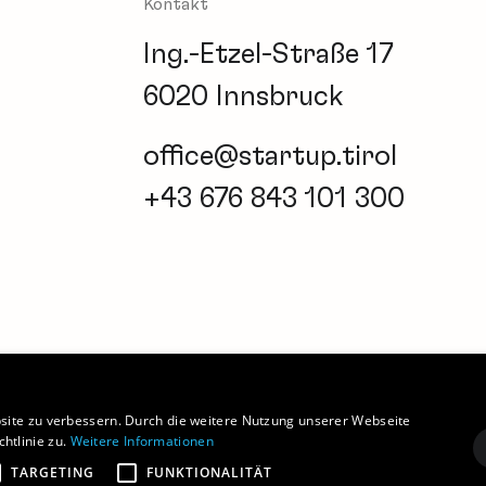
Kontakt
Ing.-Etzel-Straße 17
6020 Innsbruck
office@startup.tirol
+43 676 843 101 300
Newsletter
Barrierefreiheitserklärung
Coo
site zu verbessern. Durch die weitere Nutzung unserer Webseite
htlinie zu.
Weitere Informationen
TARGETING
FUNKTIONALITÄT