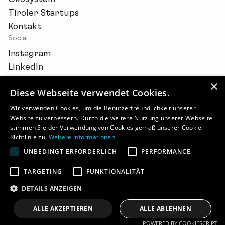
Tiroler Startups
Kontakt
Social
Instagram
LinkedIn
×
Diese Webseite verwendet Cookies.
Wir verwenden Cookies, um die Benutzerfreundlichkeit unserer
Website zu verbessern. Durch die weitere Nutzung unserer Webseite
Newsletter
stimmen Sie der Verwendung von Cookies gemäß unserer Cookie-
Barrierefreiheitserklärung
Richtlinie zu.
Weitere Informationen
Cookie-Einstellungen
UNBEDINGT ERFORDERLICH
PERFORMANCE
Impressum
Datenschutz
TARGETING
FUNKTIONALITÄT
©
2026 - STARTUP.TIROL
DETAILS ANZEIGEN
ALLE AKZEPTIEREN
ALLE ABLEHNEN
POWERED BY COOKIESCRIPT