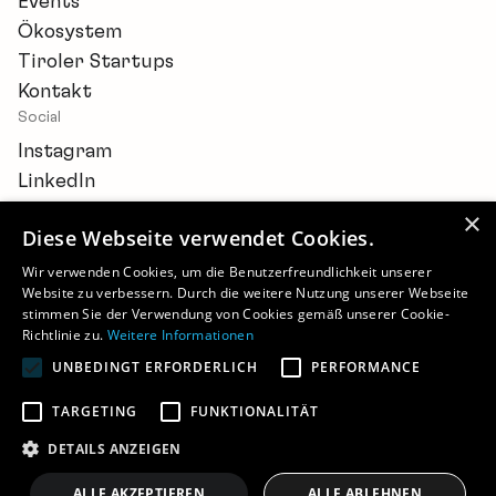
Events
Ökosystem
Tiroler Startups
Kontakt
Social
Instagram
LinkedIn
×
Diese Webseite verwendet Cookies.
Wir verwenden Cookies, um die Benutzerfreundlichkeit unserer
Website zu verbessern. Durch die weitere Nutzung unserer Webseite
Newsletter
stimmen Sie der Verwendung von Cookies gemäß unserer Cookie-
Barrierefreiheitserklärung
Richtlinie zu.
Weitere Informationen
Cookie-Einstellungen
UNBEDINGT ERFORDERLICH
PERFORMANCE
Impressum
Datenschutz
TARGETING
FUNKTIONALITÄT
©
2026 - STARTUP.TIROL
DETAILS ANZEIGEN
ALLE AKZEPTIEREN
ALLE ABLEHNEN