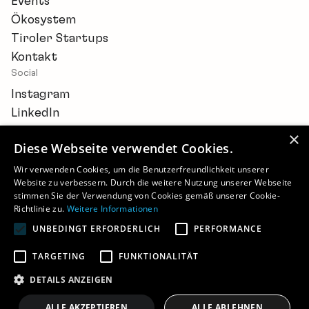
Events
Ökosystem
Tiroler Startups
Kontakt
Social
Instagram
LinkedIn
×
Diese Webseite verwendet Cookies.
Wir verwenden Cookies, um die Benutzerfreundlichkeit unserer
Website zu verbessern. Durch die weitere Nutzung unserer Webseite
Newsletter
stimmen Sie der Verwendung von Cookies gemäß unserer Cookie-
Barrierefreiheitserklärung
Richtlinie zu.
Weitere Informationen
Cookie-Einstellungen
UNBEDINGT ERFORDERLICH
PERFORMANCE
Impressum
Datenschutz
TARGETING
FUNKTIONALITÄT
©
2026 - STARTUP.TIROL
DETAILS ANZEIGEN
ALLE AKZEPTIEREN
ALLE ABLEHNEN