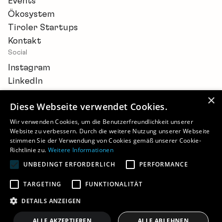
Events
Ökosystem
Tiroler Startups
Kontakt
Social
Instagram
LinkedIn
×
Diese Webseite verwendet Cookies.
Wir verwenden Cookies, um die Benutzerfreundlichkeit unserer
Website zu verbessern. Durch die weitere Nutzung unserer Webseite
Newsletter
stimmen Sie der Verwendung von Cookies gemäß unserer Cookie-
Barrierefreiheitserklärung
Richtlinie zu.
Weitere Informationen
Cookie-Einstellungen
UNBEDINGT ERFORDERLICH
PERFORMANCE
Impressum
Datenschutz
TARGETING
FUNKTIONALITÄT
©
2026 - STARTUP.TIROL
DETAILS ANZEIGEN
ALLE AKZEPTIEREN
ALLE ABLEHNEN