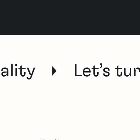
lity
Let’s tur