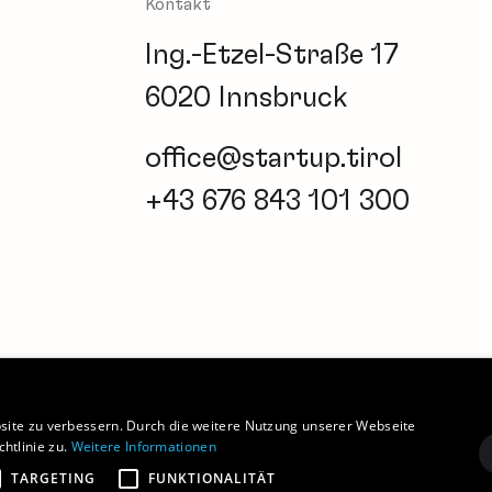
Kontakt
Ing.-Etzel-Straße 17
6020 Innsbruck
office@startup.tirol
+43 676 843 101 300
Newsletter
Barrierefreiheitserklärung
Coo
site zu verbessern. Durch die weitere Nutzung unserer Webseite
htlinie zu.
Weitere Informationen
TARGETING
FUNKTIONALITÄT