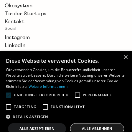
Ökosystem
Tiroler Startups
Kontakt
Social
Instagram
LinkedIn
×
Diese Webseite verwendet Cookies.
Wir verwenden Cookies, um die Benutzerfreundlichkeit unserer
Website zu verbessern. Durch die weitere Nutzung unserer Webseite
Newsletter
stimmen Sie der Verwendung von Cookies gemäß unserer Cookie-
Barrierefreiheitserklärung
Richtlinie zu.
Weitere Informationen
Cookie-Einstellungen
UNBEDINGT ERFORDERLICH
PERFORMANCE
Impressum
Datenschutz
TARGETING
FUNKTIONALITÄT
©
2026 - STARTUP.TIROL
DETAILS ANZEIGEN
ALLE AKZEPTIEREN
ALLE ABLEHNEN