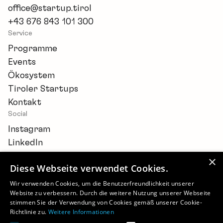
office@startup.tirol
+43 676 843 101 300
Service
Programme
Events
Ökosystem
Tiroler Startups
Kontakt
Social
Instagram
LinkedIn
×
Diese Webseite verwendet Cookies.
Wir verwenden Cookies, um die Benutzerfreundlichkeit unserer
Website zu verbessern. Durch die weitere Nutzung unserer Webseite
Newsletter
stimmen Sie der Verwendung von Cookies gemäß unserer Cookie-
Barrierefreiheitserklärung
Richtlinie zu.
Weitere Informationen
Cookie-Einstellungen