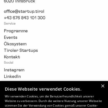
6020 Innsbruck
office@startup.tirol
+43 676 843 101 300
Service
Programme
Events
Ökosystem
Tiroler Startups
Kontakt
Social
Instagram
LinkedIn
×
Diese Webseite verwendet Cookies.
Wir verwenden Cookies, um die Benutzerfreundlichkeit unserer
Website zu verbessern. Durch die weitere Nutzung unserer Webseite
Newsletter
stimmen Sie der Verwendung von Cookies gemäß unserer Cookie-
Barrierefreiheitserklärung