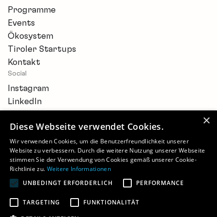
Programme
Events
Ökosystem
Tiroler Startups
Kontakt
Social
Instagram
LinkedIn
×
Diese Webseite verwendet Cookies.
Wir verwenden Cookies, um die Benutzerfreundlichkeit unserer
Website zu verbessern. Durch die weitere Nutzung unserer Webseite
Newsletter
stimmen Sie der Verwendung von Cookies gemäß unserer Cookie-
Barrierefreiheitserklärung
Richtlinie zu.
Weitere Informationen
Cookie-Einstellungen
UNBEDINGT ERFORDERLICH
PERFORMANCE
Impressum
Datenschutz
TARGETING
FUNKTIONALITÄT
©
2026 - STARTUP.TIROL