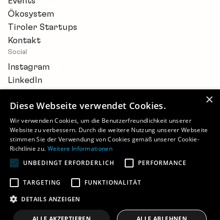
Events
Ökosystem
Tiroler Startups
Kontakt
Social
Instagram
LinkedIn
×
Diese Webseite verwendet Cookies.
Wir verwenden Cookies, um die Benutzerfreundlichkeit unserer
Website zu verbessern. Durch die weitere Nutzung unserer Webseite
Newsletter
stimmen Sie der Verwendung von Cookies gemäß unserer Cookie-
Barrierefreiheitserklärung
Richtlinie zu.
Weitere Informationen
Cookie-Einstellungen
UNBEDINGT ERFORDERLICH
PERFORMANCE
Impressum
Datenschutz
TARGETING
FUNKTIONALITÄT
©
2026 - STARTUP.TIROL
DETAILS ANZEIGEN
ALLE AKZEPTIEREN
ALLE ABLEHNEN